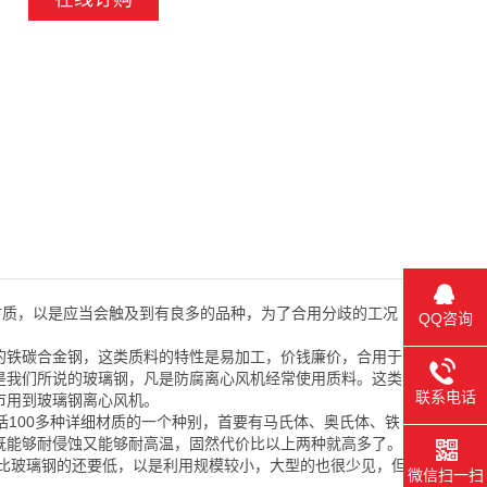
质，以是应当会触及到有良多的品种，为了合用分歧的工况
QQ咨询
的铁碳合金钢，这类质料的特性是易加工，价钱廉价，合用于
是我们所说的玻璃钢，凡是防腐离心风机经常使用质料。这类
联系电话
市用到玻璃钢离心风机。
100多种详细材质的一个种别，首要有马氏体、奥氏体、铁
既能够耐侵蚀又能够耐高温，固然代价比以上两种就高多了。
度比玻璃钢的还要低，以是利用规模较小，大型的也很少见，但
微信扫一扫