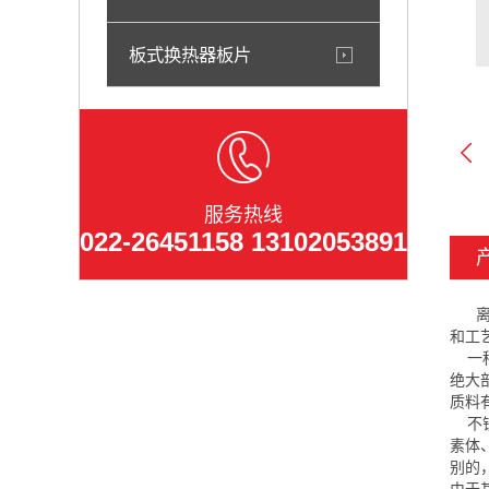
板式换热器板片
服务热线
022-26451158 13102053891
离心
和工
一种
绝大
质料
不锈
素体
别的