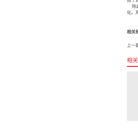
由于
除此
化。
相关
上一
相关