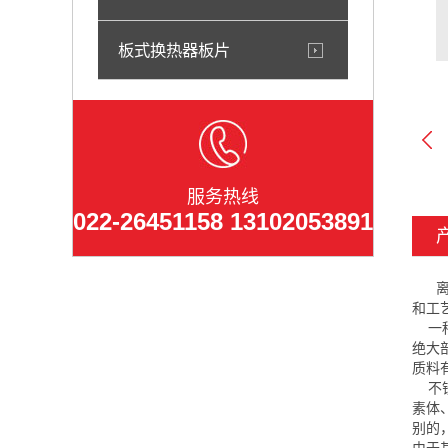
板式换热器板片
服务热线
022-26451158 13102053891
离心
和工
一种
绝大
质料
不锈
素体
别的