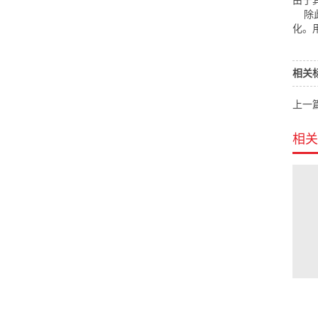
由于
除此
化。
相关
上一
相关