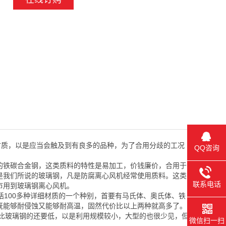
质，以是应当会触及到有良多的品种，为了合用分歧的工况
QQ咨询
的铁碳合金钢，这类质料的特性是易加工，价钱廉价，合用于
是我们所说的玻璃钢，凡是防腐离心风机经常使用质料。这类
联系电话
市用到玻璃钢离心风机。
100多种详细材质的一个种别，首要有马氏体、奥氏体、铁
既能够耐侵蚀又能够耐高温，固然代价比以上两种就高多了。
度比玻璃钢的还要低，以是利用规模较小，大型的也很少见，但
微信扫一扫