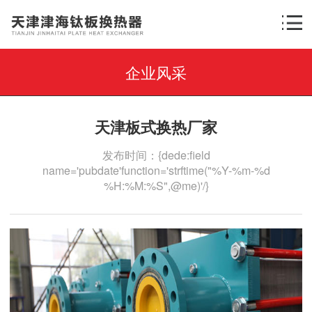
企业风采
天津板式换热厂家
发布时间：{dede:field
name='pubdate'function='strftime("%Y-%m-%d
%H:%M:%S",@me)'/}